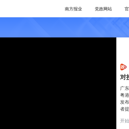
南方报业
党政网站
官
对
广东
粤
发
者
开始时