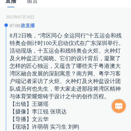
直播
留言
2025年07月30日
07:00
政直播
8月2日晚，“湾区同心 全运同行”十五运会和残
特奥会倒计时100天启动仪式在广东深圳举行。
活动现场，十五运会和残特奥会火炬、火种灯
及火种盆正式揭晓。它们的设计背后，凝聚了
怎样的匠心独运，又蕴含了哪些关于粤港澳大
湾区融合发展的深刻寓意？南方网、粤学习客
户端记者采访了火炬、火种灯及火种盆设计团
队成员何也先生，带大家走进那段将湾区精神
与体育荣耀熔铸于设计之中的创作历程。
【出镜】王璐瑶
【摄像】李江锐 张琪达
【导播】文云华
【现场】许萌萌 实习生 刘昀