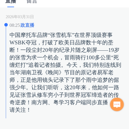
直播
留言
2026年03月31日
08:25
政直播
中国摩托车品牌“张雪机车”在世界顶级赛事
WSBK夺冠，打破了欧美日品牌数十年的垄
断！一段尘封20年的纪录片随之刷屏——19岁
的张雪为求一个机会，冒雨骑行100多公里“死
缠烂打”追着记者拍摄。今天，我们特别连线到
当年湖南卫视《晚间》节目的原记者易军老
师，正是他用镜头记录下了那个雨中追梦的倔
强少年。让我们听听，这20年来，他如何一路
见证张雪从修车穷小子到世界冠军缔造者的传
奇逆袭！南方网、粤学习客户端同步直播，敬
请关注！